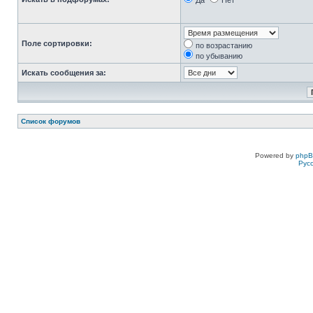
Да
Нет
Поле сортировки:
по возрастанию
по убыванию
Искать сообщения за:
Список форумов
Powered by
php
Рус