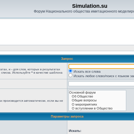
Simulation.su
Форум Национального общества имитационного моделир
Запрос
татах, и
-
для слов, которых в результатах
Искать все слова
 списка. Используйте
*
в качестве шаблона
Искать любое слово/поиск с языком з
х производится автоматически, если вы не
Параметры запроса
Искать: