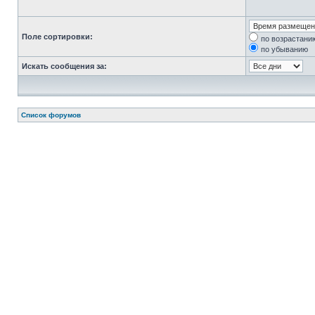
Поле сортировки:
по возрастани
по убыванию
Искать сообщения за:
Список форумов