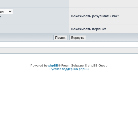
Показывать результаты как:
ю
Показывать первые:
Powered by
phpBB
® Forum Software © phpBB Group
Русская поддержка phpBB