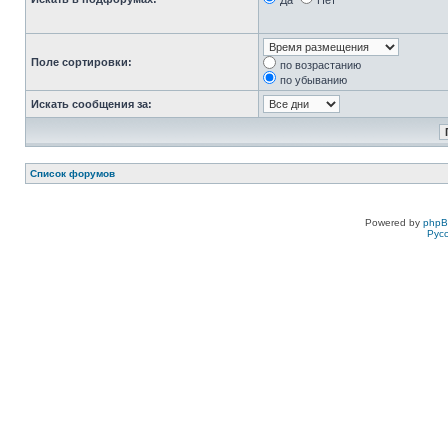
Да
Нет
Поле сортировки:
по возрастанию
по убыванию
Искать сообщения за:
Список форумов
Powered by
php
Рус