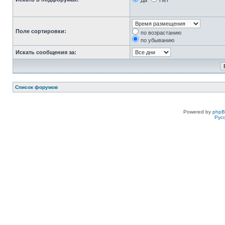
Да
Нет
Поле сортировки:
по возрастанию
по убыванию
Искать сообщения за:
Список форумов
Powered by
php
Рус