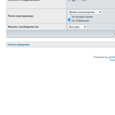
Да
Нет
Поле сортировки:
по возрастанию
по убыванию
Искать сообщения за:
Список форумов
Powered by
php
Рус