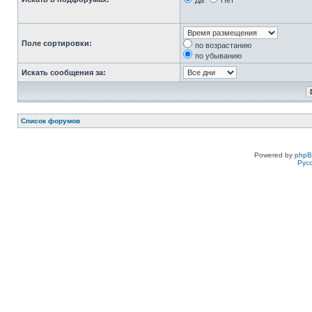
Да
Нет
Поле сортировки:
по возрастанию
по убыванию
Искать сообщения за:
Список форумов
Powered by
php
Рус