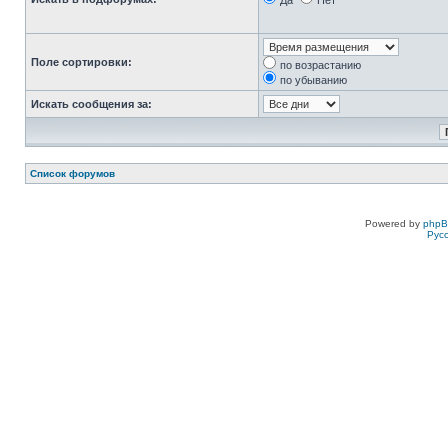
Да
Нет
Поле сортировки:
по возрастанию
по убыванию
Искать сообщения за:
Список форумов
Powered by
php
Рус