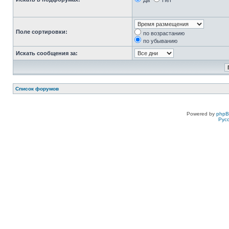
Да
Нет
Поле сортировки:
по возрастанию
по убыванию
Искать сообщения за:
Список форумов
Powered by
php
Рус