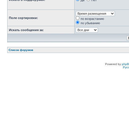
Да
Нет
Поле сортировки:
по возрастанию
по убыванию
Искать сообщения за:
Список форумов
Powered by
php
Рус