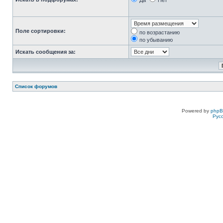
Да
Нет
Поле сортировки:
по возрастанию
по убыванию
Искать сообщения за:
Список форумов
Powered by
php
Рус