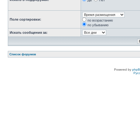
Да
Нет
Поле сортировки:
по возрастанию
по убыванию
Искать сообщения за:
Список форумов
Powered by
php
Рус