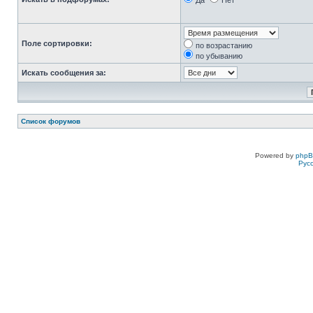
Да
Нет
Поле сортировки:
по возрастанию
по убыванию
Искать сообщения за:
Список форумов
Powered by
php
Рус