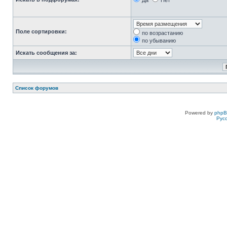
Да
Нет
Поле сортировки:
по возрастанию
по убыванию
Искать сообщения за:
Список форумов
Powered by
php
Рус