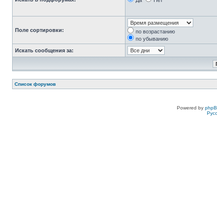
Да
Нет
Поле сортировки:
по возрастанию
по убыванию
Искать сообщения за:
Список форумов
Powered by
php
Рус