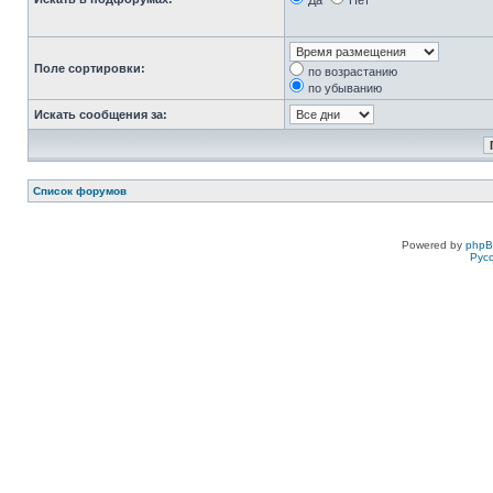
Да
Нет
Поле сортировки:
по возрастанию
по убыванию
Искать сообщения за:
Список форумов
Powered by
php
Рус