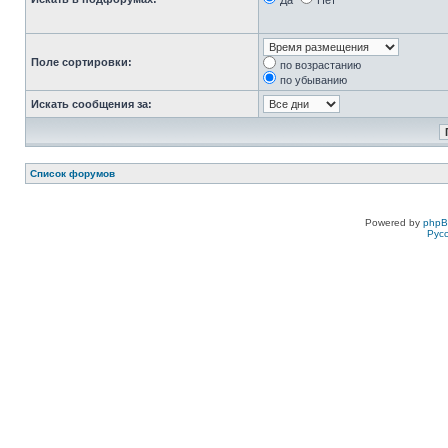
Да
Нет
Поле сортировки:
по возрастанию
по убыванию
Искать сообщения за:
Список форумов
Powered by
php
Рус