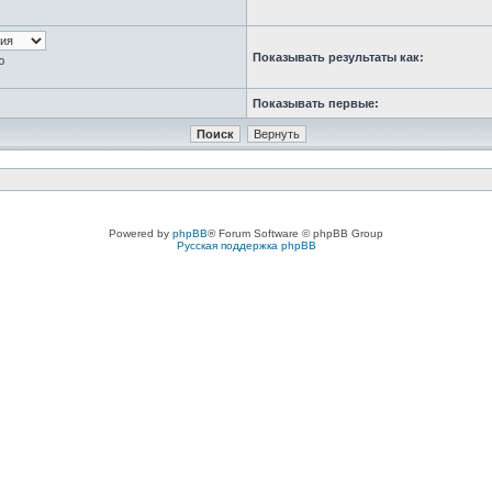
Показывать результаты как:
ю
Показывать первые:
Powered by
phpBB
® Forum Software © phpBB Group
Русская поддержка phpBB