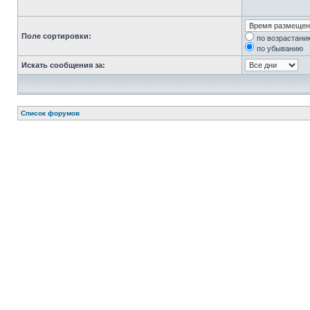
Поле сортировки:
по возрастани
по убыванию
Искать сообщения за:
Список форумов