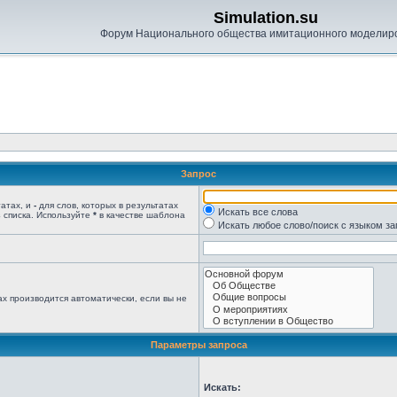
Simulation.su
Форум Национального общества имитационного моделир
Запрос
татах, и
-
для слов, которых в результатах
Искать все слова
 списка. Используйте
*
в качестве шаблона
Искать любое слово/поиск с языком з
х производится автоматически, если вы не
Параметры запроса
Искать: