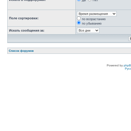
Да
Нет
Поле сортировки:
по возрастанию
по убыванию
Искать сообщения за:
Список форумов
Powered by
php
Рус