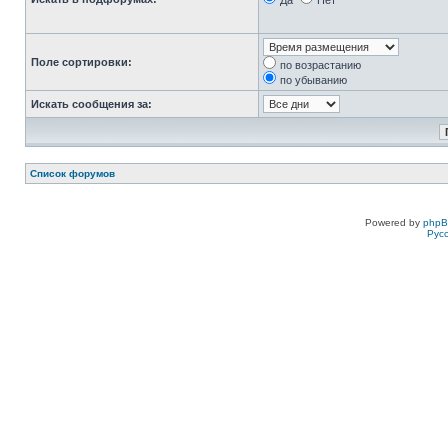
Да
Нет
Поле сортировки:
по возрастанию
по убыванию
Искать сообщения за:
Список форумов
Powered by
php
Рус