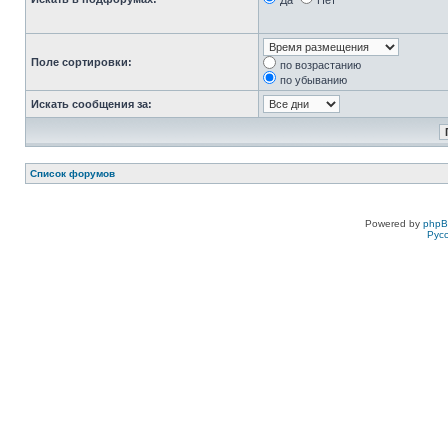
Да
Нет
Поле сортировки:
по возрастанию
по убыванию
Искать сообщения за:
Список форумов
Powered by
php
Рус