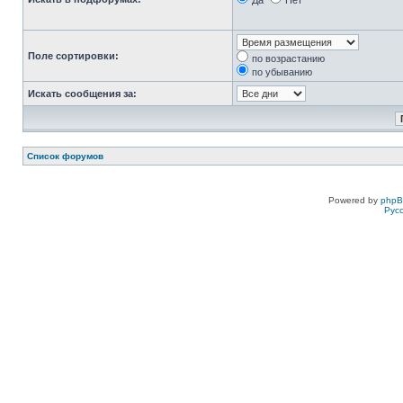
Да
Нет
Поле сортировки:
по возрастанию
по убыванию
Искать сообщения за:
Список форумов
Powered by
php
Рус