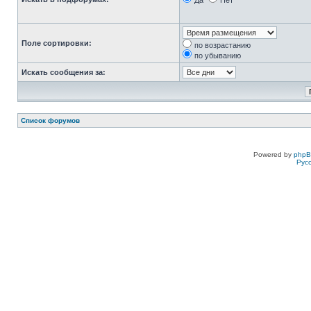
Да
Нет
Поле сортировки:
по возрастанию
по убыванию
Искать сообщения за:
Список форумов
Powered by
php
Рус