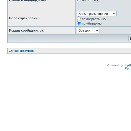
Да
Нет
Поле сортировки:
по возрастанию
по убыванию
Искать сообщения за:
Список форумов
Powered by
php
Рус