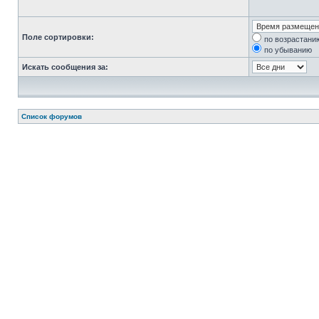
Поле сортировки:
по возрастани
по убыванию
Искать сообщения за:
Список форумов