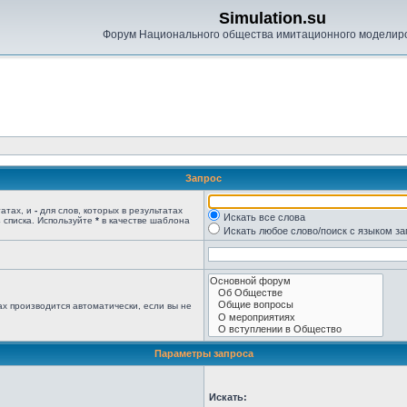
Simulation.su
Форум Национального общества имитационного моделир
Запрос
татах, и
-
для слов, которых в результатах
Искать все слова
 списка. Используйте
*
в качестве шаблона
Искать любое слово/поиск с языком з
х производится автоматически, если вы не
Параметры запроса
Искать: