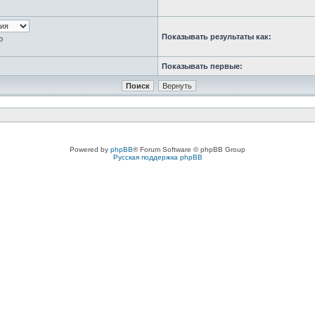
Показывать результаты как:
ю
Показывать первые:
Powered by
phpBB
® Forum Software © phpBB Group
Русская поддержка phpBB