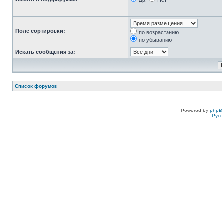
Да
Нет
Поле сортировки:
по возрастанию
по убыванию
Искать сообщения за:
Список форумов
Powered by
php
Рус