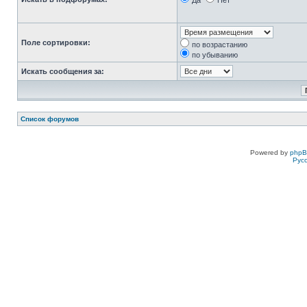
Да
Нет
Поле сортировки:
по возрастанию
по убыванию
Искать сообщения за:
Список форумов
Powered by
php
Рус