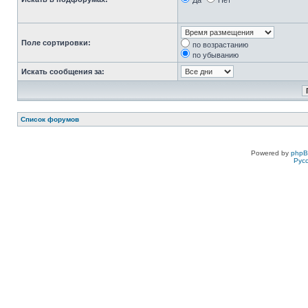
Да
Нет
Поле сортировки:
по возрастанию
по убыванию
Искать сообщения за:
Список форумов
Powered by
php
Рус