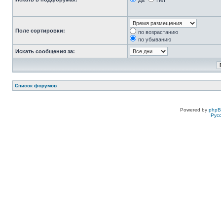
Да
Нет
Поле сортировки:
по возрастанию
по убыванию
Искать сообщения за:
Список форумов
Powered by
php
Рус