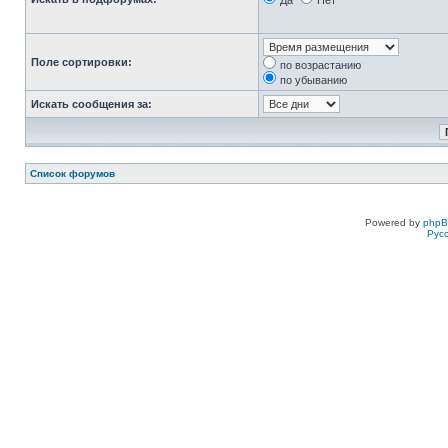
Да
Нет
Поле сортировки:
по возрастанию
по убыванию
Искать сообщения за:
Список форумов
Powered by
php
Рус