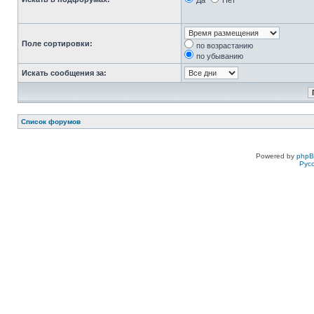
Да
Нет
Поле сортировки:
по возрастанию
по убыванию
Искать сообщения за:
Список форумов
Powered by
php
Рус