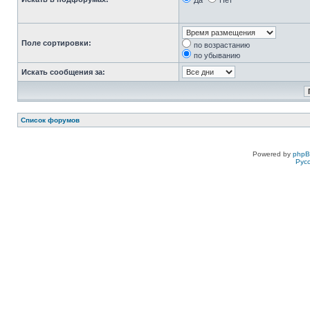
Да
Нет
Поле сортировки:
по возрастанию
по убыванию
Искать сообщения за:
Список форумов
Powered by
php
Рус