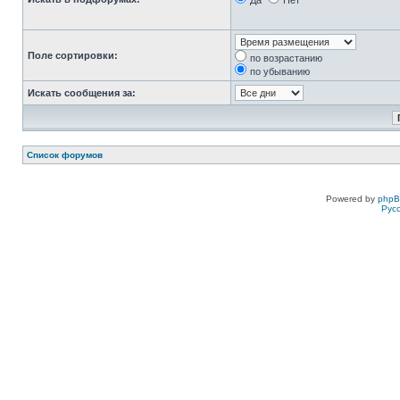
Да
Нет
Поле сортировки:
по возрастанию
по убыванию
Искать сообщения за:
Список форумов
Powered by
php
Рус