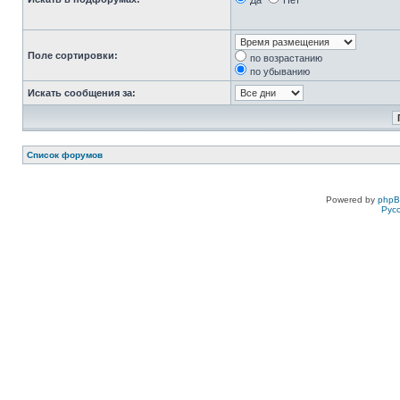
Да
Нет
Поле сортировки:
по возрастанию
по убыванию
Искать сообщения за:
Список форумов
Powered by
php
Рус