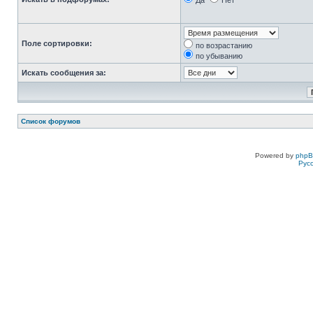
Да
Нет
Поле сортировки:
по возрастанию
по убыванию
Искать сообщения за:
Список форумов
Powered by
php
Рус