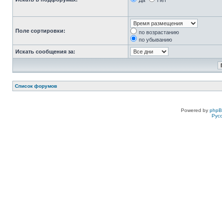
Да
Нет
Поле сортировки:
по возрастанию
по убыванию
Искать сообщения за:
Список форумов
Powered by
php
Рус