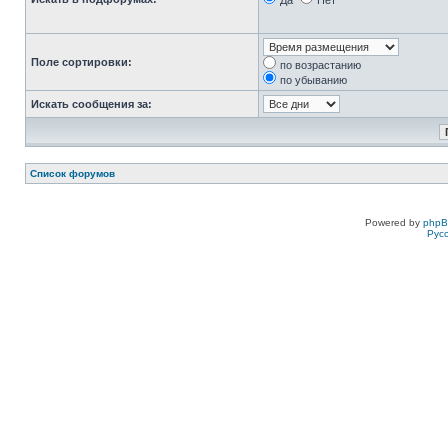
Да
Нет
Поле сортировки:
по возрастанию
по убыванию
Искать сообщения за:
Список форумов
Powered by
php
Рус