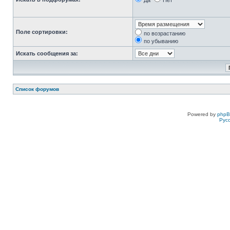
Да
Нет
Поле сортировки:
по возрастанию
по убыванию
Искать сообщения за:
Список форумов
Powered by
php
Рус