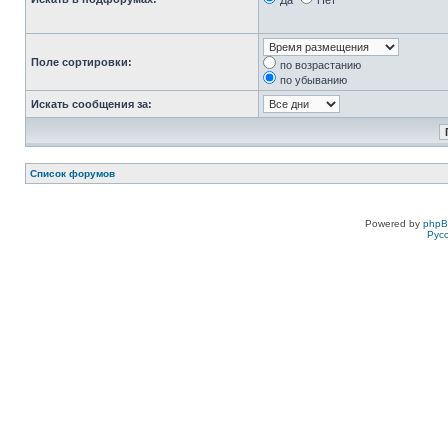
Да
Нет
Поле сортировки:
по возрастанию
по убыванию
Искать сообщения за:
Список форумов
Powered by
php
Рус