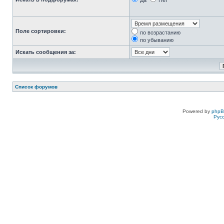
Да
Нет
Поле сортировки:
по возрастанию
по убыванию
Искать сообщения за:
Список форумов
Powered by
php
Рус