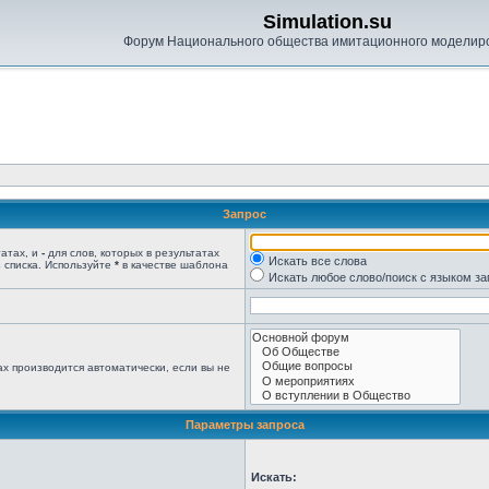
Simulation.su
Форум Национального общества имитационного моделир
Запрос
татах, и
-
для слов, которых в результатах
Искать все слова
 списка. Используйте
*
в качестве шаблона
Искать любое слово/поиск с языком з
х производится автоматически, если вы не
Параметры запроса
Искать: