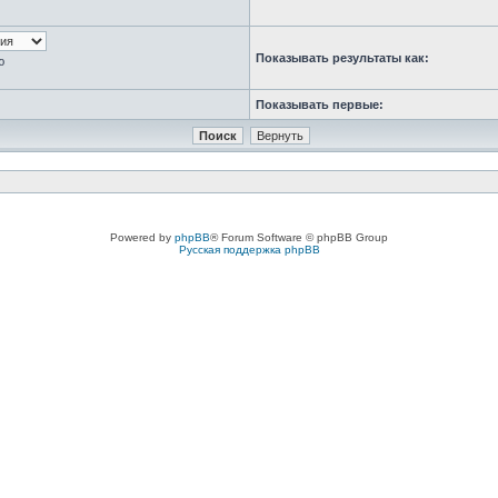
Показывать результаты как:
ю
Показывать первые:
Powered by
phpBB
® Forum Software © phpBB Group
Русская поддержка phpBB