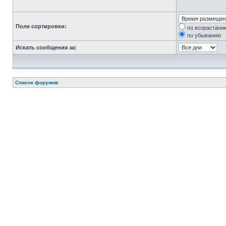
Поле сортировки:
по возрастани
по убыванию
Искать сообщения за:
Список форумов