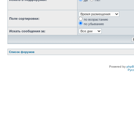
Да
Нет
Поле сортировки:
по возрастанию
по убыванию
Искать сообщения за:
Список форумов
Powered by
php
Рус