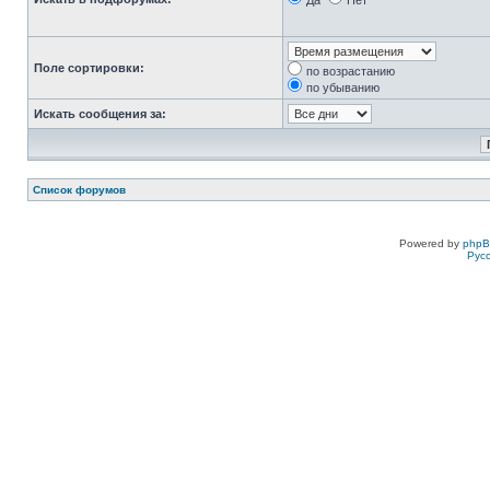
Да
Нет
Поле сортировки:
по возрастанию
по убыванию
Искать сообщения за:
Список форумов
Powered by
php
Рус