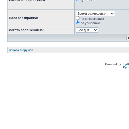
Да
Нет
Поле сортировки:
по возрастанию
по убыванию
Искать сообщения за:
Список форумов
Powered by
php
Рус