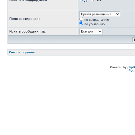
Да
Нет
Поле сортировки:
по возрастанию
по убыванию
Искать сообщения за:
Список форумов
Powered by
php
Рус