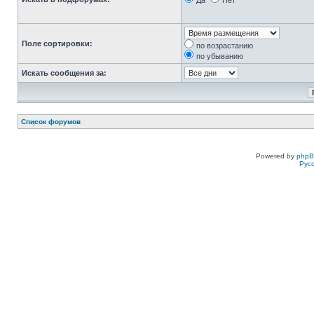
Да
Нет
Поле сортировки:
по возрастанию
по убыванию
Искать сообщения за:
Список форумов
Powered by
php
Рус