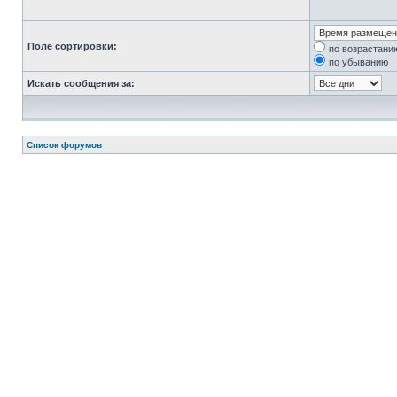
Поле сортировки:
по возрастани
по убыванию
Искать сообщения за:
Список форумов