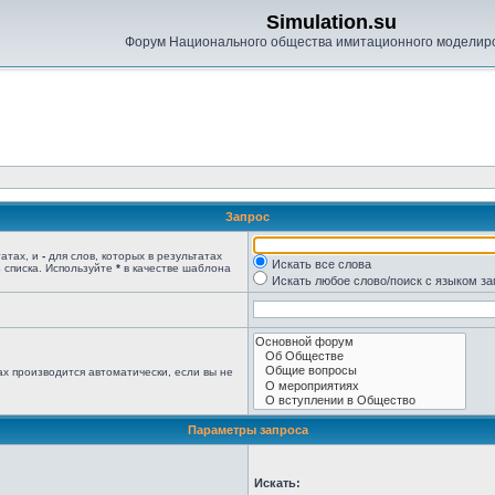
Simulation.su
Форум Национального общества имитационного моделир
Запрос
татах, и
-
для слов, которых в результатах
Искать все слова
 списка. Используйте
*
в качестве шаблона
Искать любое слово/поиск с языком з
х производится автоматически, если вы не
Параметры запроса
Искать: