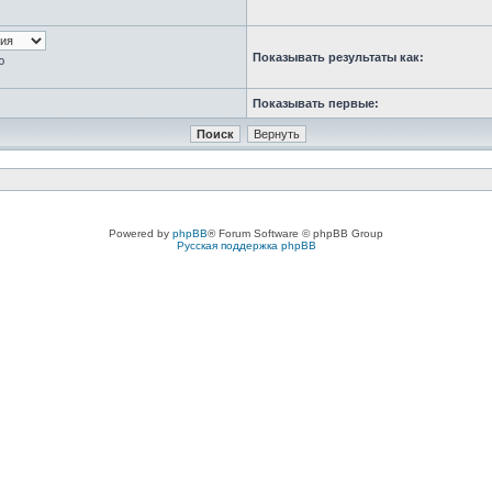
Показывать результаты как:
ю
Показывать первые:
Powered by
phpBB
® Forum Software © phpBB Group
Русская поддержка phpBB