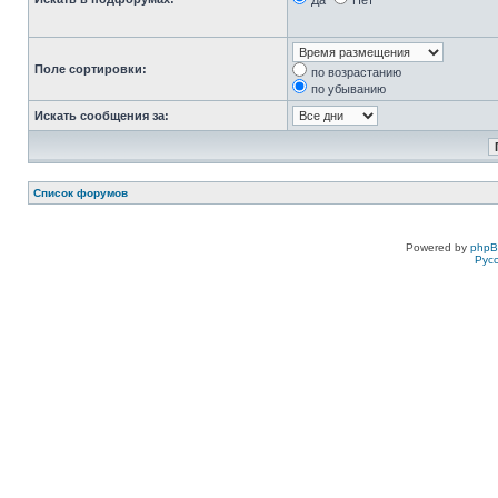
Да
Нет
Поле сортировки:
по возрастанию
по убыванию
Искать сообщения за:
Список форумов
Powered by
php
Рус