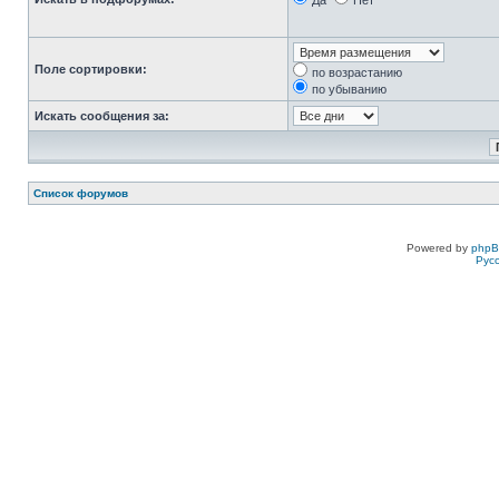
Да
Нет
Поле сортировки:
по возрастанию
по убыванию
Искать сообщения за:
Список форумов
Powered by
php
Рус