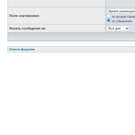
Поле сортировки:
по возрастани
по убыванию
Искать сообщения за:
Список форумов