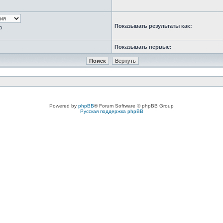
Показывать результаты как:
ю
Показывать первые:
Powered by
phpBB
® Forum Software © phpBB Group
Русская поддержка phpBB