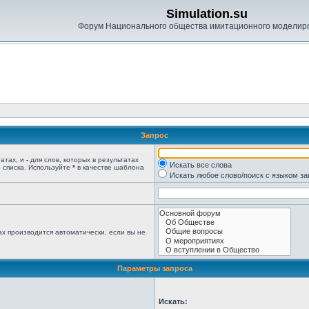
Simulation.su
Форум Национального общества имитационного моделир
Запрос
татах, и
-
для слов, которых в результатах
Искать все слова
 списка. Используйте
*
в качестве шаблона
Искать любое слово/поиск с языком з
х производится автоматически, если вы не
Параметры запроса
Искать: