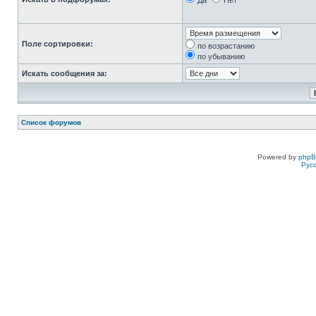
Да
Нет
Поле сортировки:
по возрастанию
по убыванию
Искать сообщения за:
Список форумов
Powered by
php
Рус